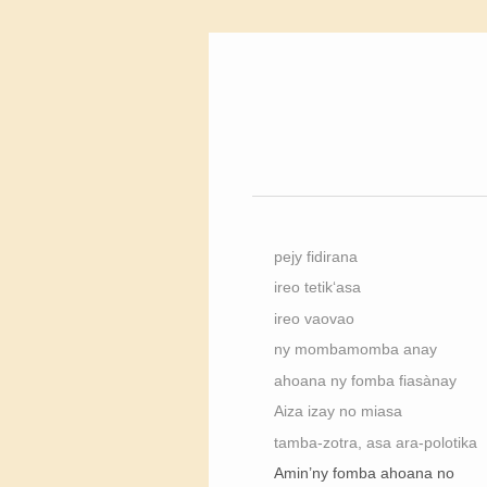
pejy fidirana
ireo tetik‘asa
ireo vaovao
ny mombamomba anay
ahoana ny fomba fiasànay
Aiza izay no miasa
tamba-zotra, asa ara-polotika
Amin’ny fomba ahoana no