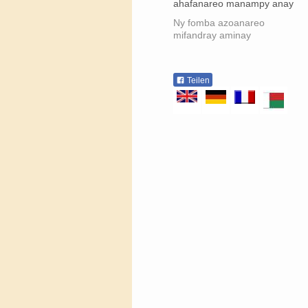
ahafanareo manampy anay
Ny fomba azoanareo
mifandray aminay
Teilen