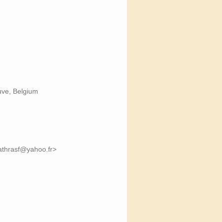
uve, Belgium
athrasf@yahoo.fr>