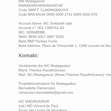
BNI Madagascar
MANAKARA MADAGASCAR
Code SWIFT:
CLMDMGMGXXX
Code BAN:
MG46 0000 5000 2742 5689 5020 078
Account Name: AIC Solidarité asbl
Account n°: 001-7488762-50
BIC: GEBABEBB
IBAN: BE86 0017 4887 6250
Bank BNP Paribas Fortis
Bank Address: Place de l’Université 1, 1348 Louvain-la-Ne
Kontakt:
Vorsitzende der AIC Madagaskar:
Marie Thérèse Razafindravao
Mail:
AIC-Madagascar (Marie-Thérèse Razafindravao) <m
Projektkoordinatorin für Madagaskar:
Bernadette Ramaroson
ramaroson.bernadette@gmail.com
AIC MADAGASKAR
Irak'i MD Vincent de Paul
Foyer Ste Louise de Manakara